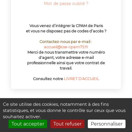
Mot de passe oublié ?
Vous venez d’intégrer la CPAM de Paris
et vous ne disposez pas de codes d’accès ?
Contactez-nous par e-mail :
accueil@cse-cpam75.fr
Merci de nous transmettre votre numéro
d'agent, votre adresse e-mail
professionnelle ainsi que votre contrat de
travail.
Consultez notre
LIVRET D'ACCUEIL
Ce site utilise des cookies, notamment à des fins
statistiques, et vous donne le contrôle sur ceux que vous
souhaitez activer.
Tout accepter
Tout refuser
Personnaliser